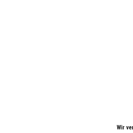
Wir v