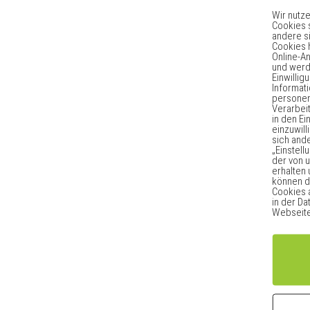
Wir nutz
Cookies 
andere s
Cookies 
Online-A
und werd
Einwilli
Informat
persone
Verarbeit
in den E
einzuwill
sich and
„Einstell
der von 
erhalten 
können di
Cookies a
in der D
Webseite