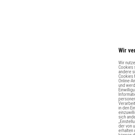
Wir v
Wir nutz
Cookies 
andere s
Cookies 
Online-A
und werd
Einwilli
Informat
persone
Verarbeit
in den E
einzuwill
sich and
„Einstell
der von 
erhalten 
können di