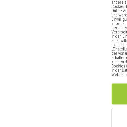
andere s
Cookies 
Online-A
und werd
Einwilli
Informat
persone
Verarbeit
in den E
einzuwill
sich and
„Einstell
der von 
erhalten 
können di
Cookies a
in der D
Webseite